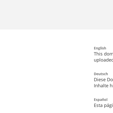
English
This dom
uploaded
Deutsch
Diese Do
Inhalte h
Español
Esta pág