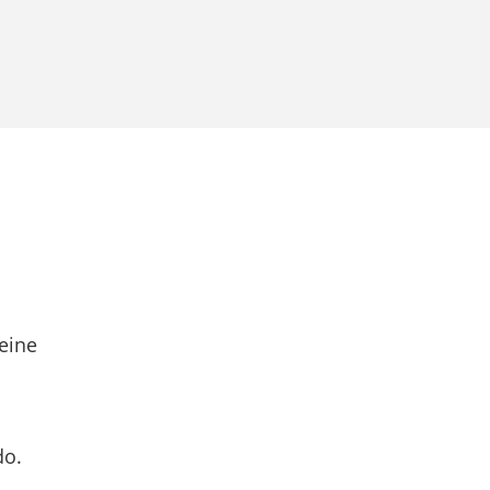
eine
do.